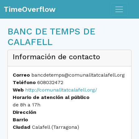
Toggle n
TimeOverflow
BANC DE TEMPS DE
CALAFELL
Información de contacto
Correo
bancdetemps@comunalitatcalafell.org
Teléfono
608032472
Web
http://comunalitatcalafell.org/
Horario de atención al público
de 8h a 17h
Dirección
Barrio
Ciudad
Calafell (Tarragona)