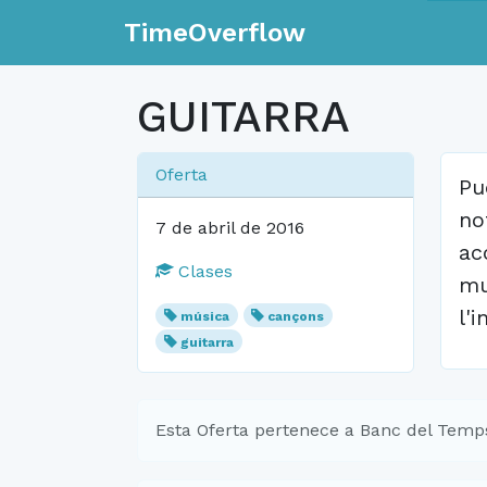
TimeOverflow
GUITARRA
Oferta
Pu
no
7 de abril de 2016
ac
Clases
mu
l'
música
cançons
guitarra
Esta Oferta pertenece a Banc del Temps