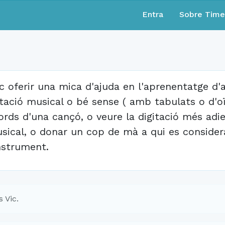
Entra
Sobre Tim
c oferir una mica d'ajuda en l'aprenentatge d'
tació musical o bé sense ( amb tabulats o d'oï
ords d'una cançó, o veure la digitació més adi
sical, o donar un cop de mà a qui es considera
instrument.
 Vic.