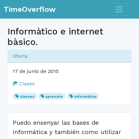
Toggle n
TimeOverflow
Informàtico e internet
bàsico.
Oferta
17 de junio de 2015
Clases
classes
aprendre
informàtica
Puedo ensenyar las bases de
informática y también como utilizar