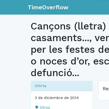
TimeOverflow
Cançons (lletra) 
casaments..., ve
per les festes d
o noces d’or, esc
defunció...
Oferta
Re
3 de diciembre de 2014
Otros