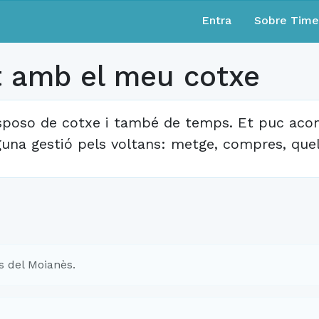
Entra
Sobre Tim
amb el meu cotxe
sposo de cotxe i també de temps. Et puc acomp
guna gestió pels voltans: metge, compres, que
s del Moianès.