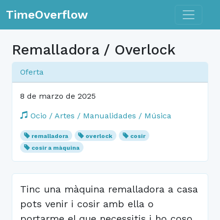
Toggle n
TimeOverflow
Remalladora / Overlock
Oferta
8 de marzo de 2025
Ocio / Artes / Manualidades / Música
remalladora
overlock
cosir
cosir a màquina
Tinc una màquina remalladora a casa
pots venir i cosir amb ella o
portarme el que necessitis i ho coso