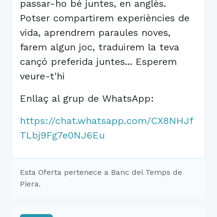
passar-ho bé juntes, en anglès.
Potser compartirem experiències de
vida, aprendrem paraules noves,
farem algun joc, traduirem la teva
cançó preferida juntes... Esperem
veure-t'hi
Enllaç al grup de WhatsApp:
https://chat.whatsapp.com/CX8NHJf
TLbj9Fg7e0NJ6Eu
Esta Oferta pertenece a Banc del Temps de
Piera.