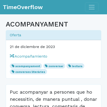
Toggle n
TimeOverflow
ACOMPANYAMENT
Oferta
21 de diciembre de 2023
Acompañamiento
acompanyament
conversar
lectura
converses literàries
Puc acompanyar a persones que ho
necessitin, de manera puntual , donar
conversa, lectura, comentaris de