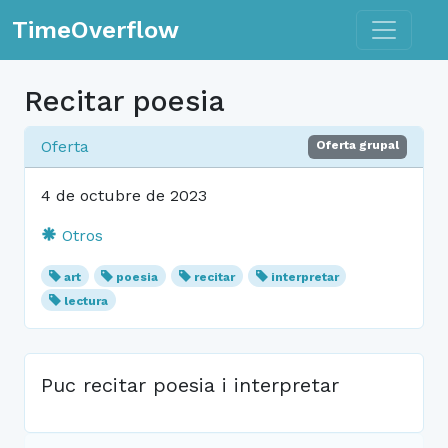
Toggle n
TimeOverflow
Recitar poesia
Oferta
Oferta grupal
4 de octubre de 2023
Otros
art
poesia
recitar
interpretar
lectura
Puc recitar poesia i interpretar