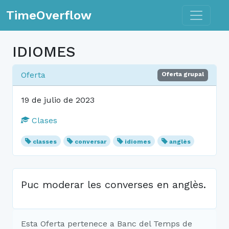
Toggle n
TimeOverflow
IDIOMES
Oferta
Oferta grupal
19 de julio de 2023
Clases
classes
conversar
idiomes
anglès
Puc moderar les converses en anglès.
Esta Oferta pertenece a Banc del Temps de