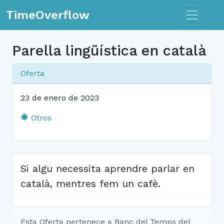
Toggle n
TimeOverflow
Parella lingüística en català
Oferta
23 de enero de 2023
Otros
Si algu necessita aprendre parlar en
català, mentres fem un cafè.
Esta Oferta pertenece a Banc del Temps del