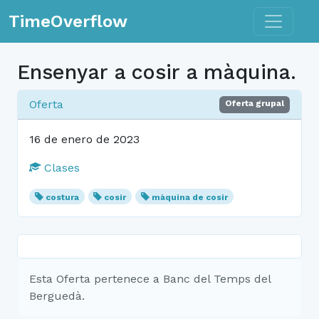
Toggle n
TimeOverflow
Ensenyar a cosir a màquina.
Oferta
Oferta grupal
16 de enero de 2023
Clases
costura
cosir
màquina de cosir
Esta Oferta pertenece a Banc del Temps del
Berguedà.