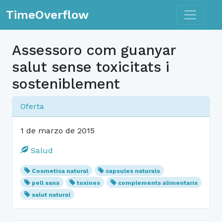
Toggle n
TimeOverflow
Assessoro com guanyar
salut sense toxicitats i
sosteniblement
Oferta
1 de marzo de 2015
Salud
Cosmetica natural
capsules naturals
pell sana
toxines
complements alimentaris
salut natural