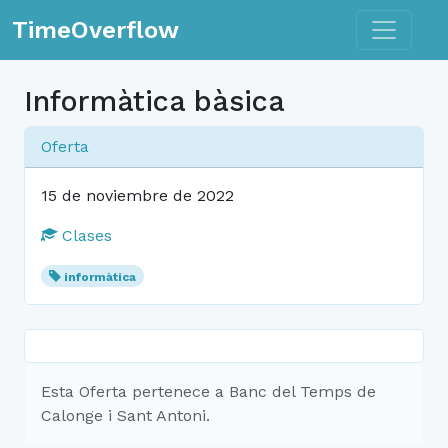
Toggle n
TimeOverflow
Informàtica bàsica
Oferta
15 de noviembre de 2022
Clases
informàtica
Esta Oferta pertenece a Banc del Temps de
Calonge i Sant Antoni.