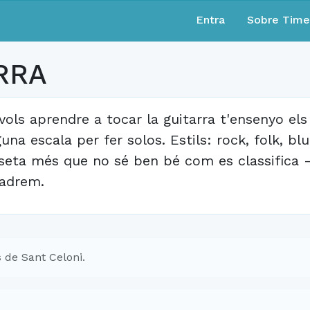
Entra
Sobre Tim
RRA
 vols aprendre a tocar la guitarra t'ensenyo els
guna escala per fer solos. Estils: rock, folk, bl
seta més que no sé ben bé com es classifica 
adrem.
 de Sant Celoni.