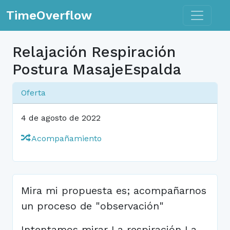
Toggle n
TimeOverflow
Relajación Respiración
Postura MasajeEspalda
Oferta
4 de agosto de 2022
Acompañamiento
Mira mi propuesta es; acompañarnos
un proceso de "observación"
Intentamos mirar La respiración La