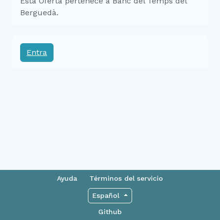
Esta Oferta pertenece a Banc del Temps del
Berguedà.
Entra
Ayuda
Términos del servicio
Español
Github