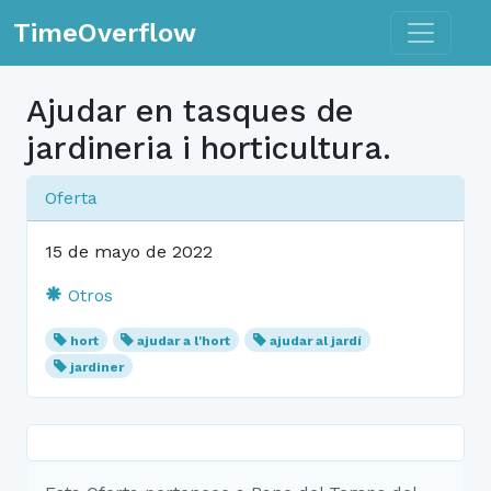
Toggle n
TimeOverflow
Ajudar en tasques de
jardineria i horticultura.
Oferta
15 de mayo de 2022
Otros
hort
ajudar a l'hort
ajudar al jardí
jardiner