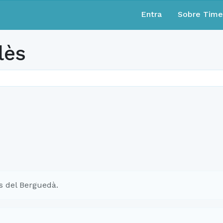
Entra
Sobre Tim
lès
s del Berguedà.