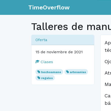
TimeOverflow
Talleres de man
Oferta
Ap
té
15 de noviembre de 2021
Oj
Clases
At
hechoamano
artesanias
regalos
Ma
Ca
bá