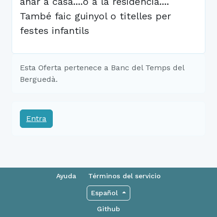
anar a casa....o a la residėncia....
També faic guinyol o titelles per
festes infantils
Esta Oferta pertenece a Banc del Temps del
Berguedà.
Entra
Ayuda
Términos del servicio
Español
Github