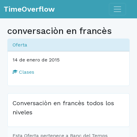
Toggle n
TimeOverflow
conversaciòn en francès
Oferta
14 de enero de 2015
Clases
Conversaciòn en francès todos los
niveles
Esta Oferta pertenece a Banc del Temps