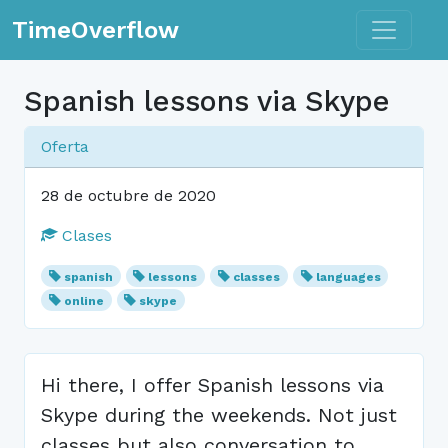
Toggle n
TimeOverflow
Spanish lessons via Skype
Oferta
28 de octubre de 2020
Clases
spanish
lessons
classes
languages
online
skype
Hi there, I offer Spanish lessons via
Skype during the weekends. Not just
classes but also conversation to