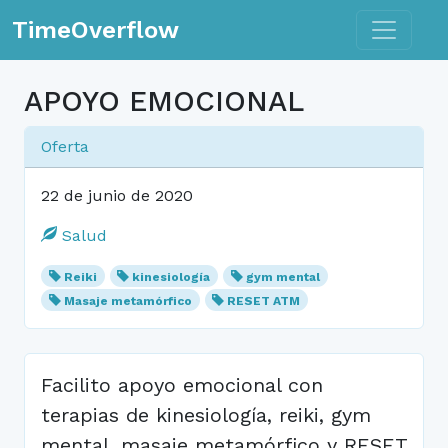
Toggle n
TimeOverflow
APOYO EMOCIONAL
Oferta
22 de junio de 2020
Salud
Reiki
kinesiología
gym mental
Masaje metamórfico
RESET ATM
Facilito apoyo emocional con
terapias de kinesiología, reiki, gym
mental, masaje metamórfico y RESET