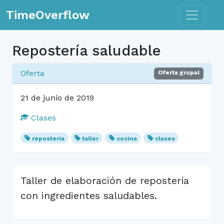
Toggle n
TimeOverflow
Repostería saludable
Oferta
Oferta grupal
21 de junio de 2019
Clases
repostería
taller
cocina
clases
Taller de elaboración de repostería
con ingredientes saludables.