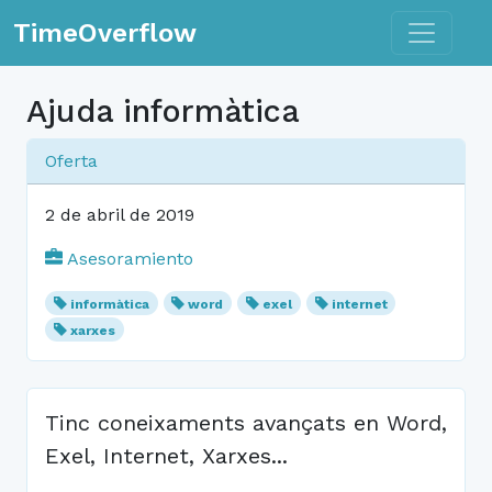
Toggle n
TimeOverflow
Ajuda informàtica
Oferta
2 de abril de 2019
Asesoramiento
informàtica
word
exel
internet
xarxes
Tinc coneixaments avançats en Word,
Exel, Internet, Xarxes...