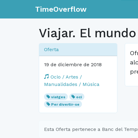
TimeOverflow
Viajar. El mundo
Oferta
Of
al
19 de diciembre de 2018
pr
Ocio / Artes /
Manualidades / Música
viatges
oci
Per divertir-se
Esta Oferta pertenece a Banc del Temp