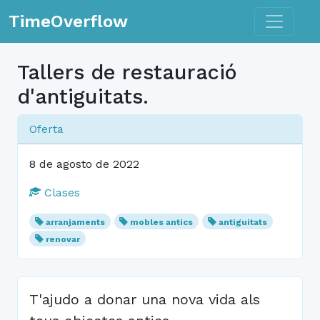
Toggle n
TimeOverflow
Tallers de restauració
d'antiguitats.
Oferta
8 de agosto de 2022
Clases
arranjaments
mobles antics
antiguitats
renovar
T'ajudo a donar una nova vida als