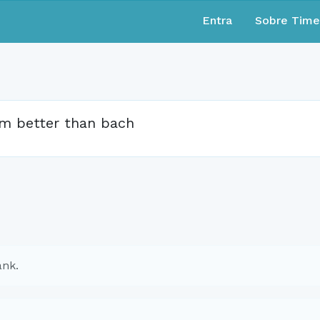
Entra
Sobre Tim
am better than bach
ank.