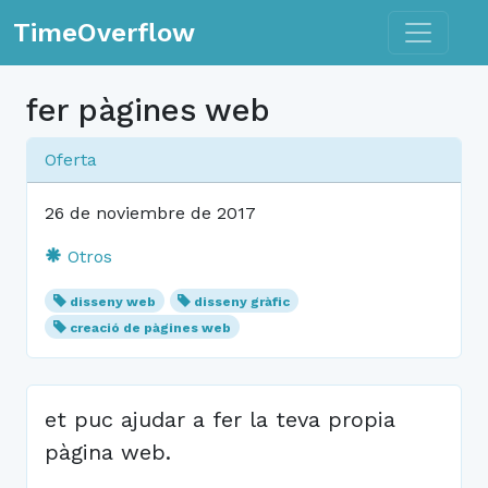
Toggle n
TimeOverflow
fer pàgines web
Oferta
26 de noviembre de 2017
Otros
disseny web
disseny gràfic
creació de pàgines web
et puc ajudar a fer la teva propia
pàgina web.