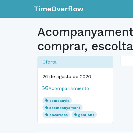
TimeOverflow
Acompanyament i
comprar, escoltar
Oferta
26 de agosto de 2020
Acompañamiento
companyia
acompanyament
encàrrecs
gestions