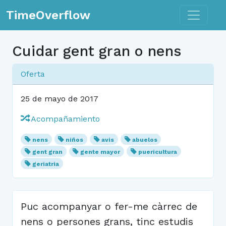
Toggle n
TimeOverflow
Cuidar gent gran o nens
Oferta
25 de mayo de 2017
Acompañamiento
nens
niños
avis
abuelos
gent gran
gente mayor
puericultura
geriatria
Puc acompanyar o fer-me càrrec de
nens o persones grans, tinc estudis