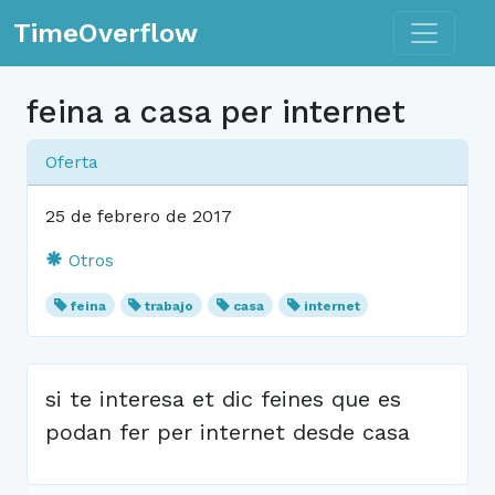
Toggle n
TimeOverflow
feina a casa per internet
Oferta
25 de febrero de 2017
Otros
feina
trabajo
casa
internet
si te interesa et dic feines que es
podan fer per internet desde casa