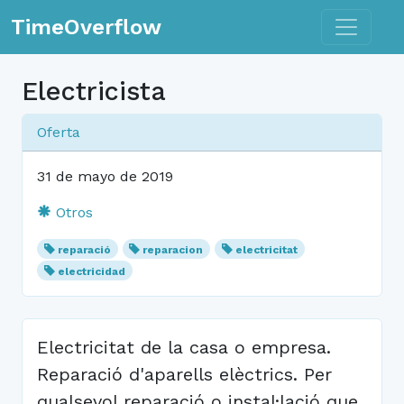
Toggle n
TimeOverflow
Electricista
Oferta
31 de mayo de 2019
Otros
reparació
reparacion
electricitat
electricidad
Electricitat de la casa o empresa.
Reparació d'aparells elèctrics. Per
qualsevol reparació o instal·lació que