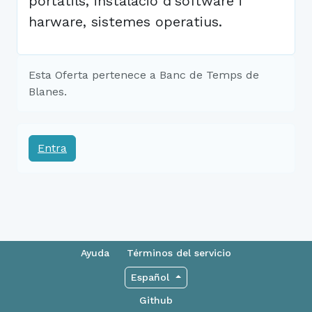
portatils, instalació d'software i
harware, sistemes operatius.
Esta Oferta pertenece a Banc de Temps de
Blanes.
Entra
Ayuda
Términos del servicio
Español
Github