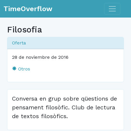
Toggle n
TimeOverflow
Filosofia
Oferta
28 de noviembre de 2016
Otros
Conversa en grup sobre qüestions de
pensament filosòfic. Club de lectura
de textos filosòfics.