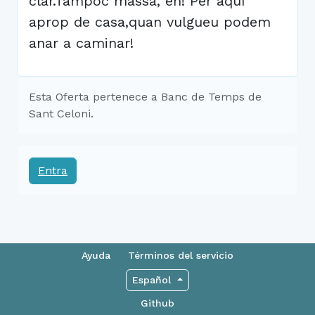
clar.Tampoc massa, eh! Per aquí
aprop de casa,quan vulgueu podem
anar a caminar!
Esta Oferta pertenece a Banc de Temps de
Sant Celoni.
Entra
Ayuda
Términos del servicio
Español
Github