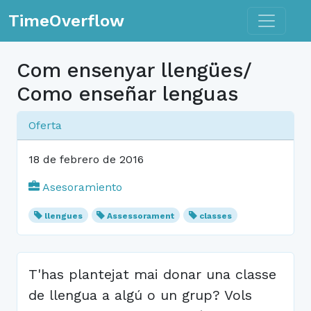
Toggle n
TimeOverflow
Com ensenyar llengües/
Como enseñar lenguas
Oferta
18 de febrero de 2016
Asesoramiento
llengues
Assessorament
classes
T'has plantejat mai donar una classe
de llengua a algú o un grup? Vols