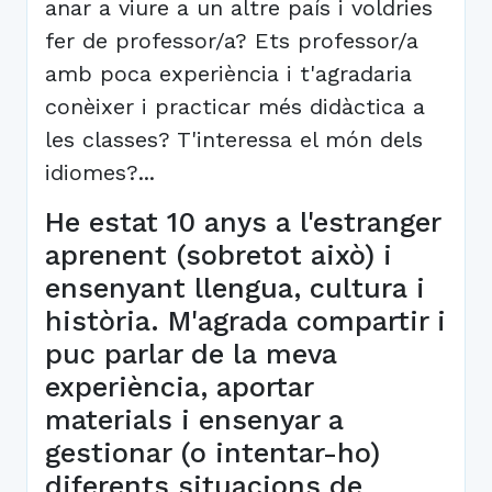
anar a viure a un altre país i voldries
fer de professor/a? Ets professor/a
amb poca experiència i t'agradaria
conèixer i practicar més didàctica a
les classes? T'interessa el món dels
idiomes?...
He estat 10 anys a l'estranger
aprenent (sobretot això) i
ensenyant llengua, cultura i
història. M'agrada compartir i
puc parlar de la meva
experiència, aportar
materials i ensenyar a
gestionar (o intentar-ho)
diferents situacions de