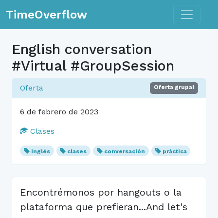
Toggle n
TimeOverflow
English conversation
#Virtual #GroupSession
Oferta
Oferta grupal
6 de febrero de 2023
Clases
inglés
clases
conversación
práctica
Encontrémonos por hangouts o la
plataforma que prefieran...And let's