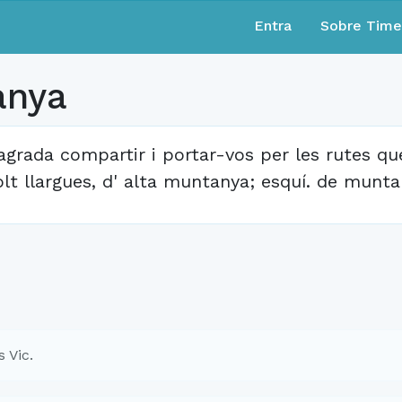
Entra
Sobre Tim
anya
agrada compartir i portar-vos per les rutes qu
lt llargues, d' alta muntanya; esquí. de munt
 Vic.