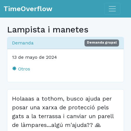
Toggle n
TimeOverflow
Lampista i manetes
Demanda
Demanda grupal
13 de mayo de 2024
Otros
Holaaas a tothom, busco ajuda per
posar una xarxa de protecció pels
gats a la terrassa i canviar un parell
de làmpares...algú m'ajuda?? 🙏