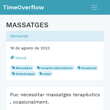
Toggle n
TimeOverflow
MASSATGES
Demanda
18 de agosto de 2023
Salud
Massatges
terapies alternatives
terapeuta
fisitoteràpia
salut
Puc necessitar massatges terapéutics
, ocasionalment.