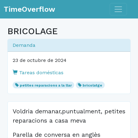
Toggle n
TimeOverflow
BRICOLAGE
Demanda
23 de octubre de 2024
Tareas domésticas
petites reparacions a la llar
bricolatge
Voldria demanar,puntualment, petites
reparacions a casa meva
Parella de conversa en anglès