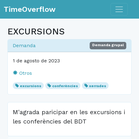
Toggle n
TimeOverflow
EXCURSIONS
Demanda
Demanda grupal
1 de agosto de 2023
Otros
excursions
conferències
xerrades
M'agrada paricipar en les excursions i
les conferències del BDT