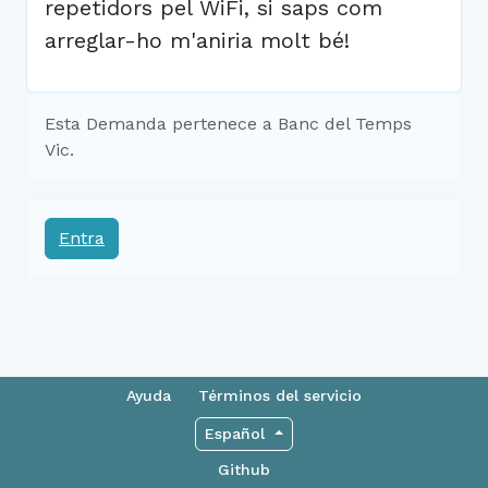
repetidors pel WiFi, si saps com
arreglar-ho m'aniria molt bé!
Esta Demanda pertenece a Banc del Temps
Vic.
Entra
Ayuda
Términos del servicio
Español
Github