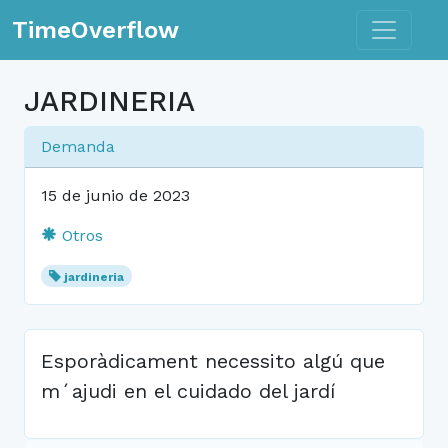
Toggle n
TimeOverflow
JARDINERIA
Demanda
15 de junio de 2023
Otros
jardineria
Esporàdicament necessito algú que
m´ajudi en el cuidado del jardí