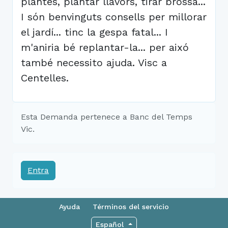
plantes, plantar llavors, tirar brossa...
I són benvinguts consells per millorar
el jardí... tinc la gespa fatal... I
m'aniria bé replantar-la... per aixó
també necessito ajuda. Visc a
Centelles.
Esta Demanda pertenece a Banc del Temps
Vic.
Entra
Ayuda
Términos del servicio
Español