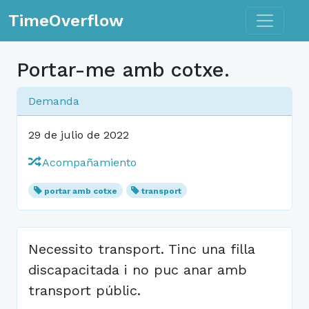
Toggle n
TimeOverflow
Portar-me amb cotxe.
Demanda
29 de julio de 2022
Acompañamiento
portar amb cotxe
transport
Necessito transport. Tinc una filla
discapacitada i no puc anar amb
transport públic.