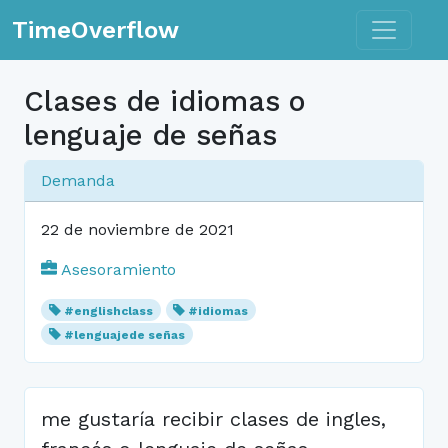
Toggle n
TimeOverflow
Clases de idiomas o
lenguaje de señas
Demanda
22 de noviembre de 2021
Asesoramiento
#englishclass
#idiomas
#lenguajede señas
me gustaría recibir clases de ingles,