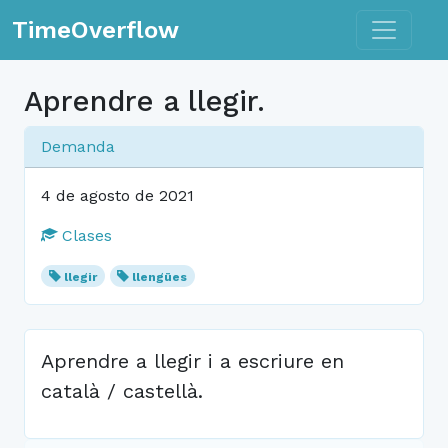
Toggle n
TimeOverflow
Aprendre a llegir.
Demanda
4 de agosto de 2021
Clases
llegir
llengües
Aprendre a llegir i a escriure en
català / castellà.