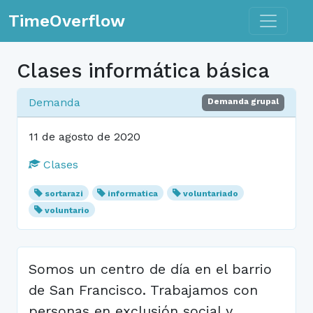
Toggle n
TimeOverflow
Clases informática básica
Demanda
Demanda grupal
11 de agosto de 2020
Clases
sortarazi
informatica
voluntariado
voluntario
Somos un centro de día en el barrio
de San Francisco. Trabajamos con
personas en exclusión social y